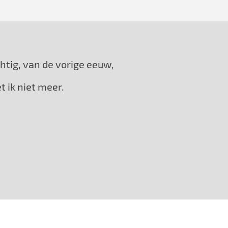
chtig, van de vorige eeuw,
t ik niet meer.