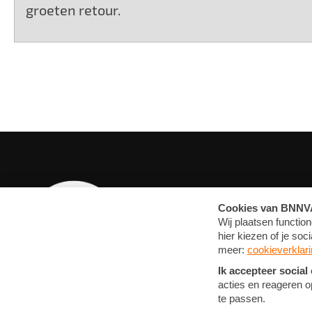
groeten retour.
OVERZICHT
MEDIA
ARTIKELEN
FOTO'S