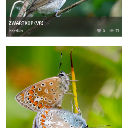
ZWARTKOP (VR)
jacqsluis
0
73