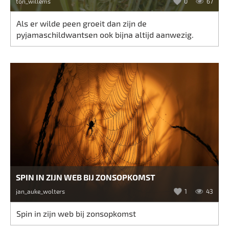
ton_willems
0
67
Als er wilde peen groeit dan zijn de
pyjamaschildwantsen ook bijna altijd aanwezig.
SPIN IN ZIJN WEB BIJ ZONSOPKOMST
jan_auke_wolters
1
43
Spin in zijn web bij zonsopkomst