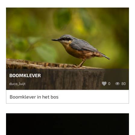
BOOMKLEVER
duco_luijt
0
80
Boomklever in het bos