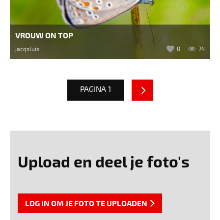
VROUW ON TOP
jacqsluis
0
74
PAGINA 1
Upload en deel je foto's
LOG IN OM JE FOTO TE UPLOADEN