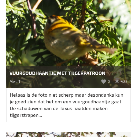
VUURGOUDHAANTJE MET TIJGERPATROON
Meis T
0
422
Helaas is de foto niet scherp maar desondanks kun
je goed zien dat het om een vuurgoudhaantje gaat.
De schaduwen van de Taxus naalden maken
tijgerstrepen...