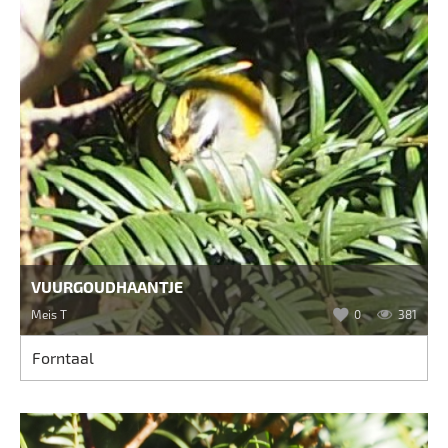
VUURGOUDHAANTJE
Meis T
0
381
Forntaal