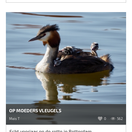
OP MOEDERS VLEUGELS
Meis T
0
562
Echt voorjaar op de rotte in Rotterdam