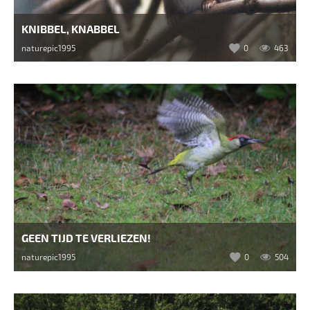
KNIBBEL, KNABBEL
naturepic1995
0
463
GEEN TIJD TE VERLIEZEN!
naturepic1995
0
504