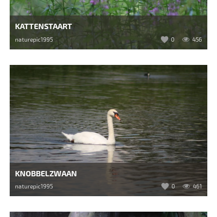
KATTENSTAART
naturepic1995
0
456
KNOBBELZWAAN
naturepic1995
0
461