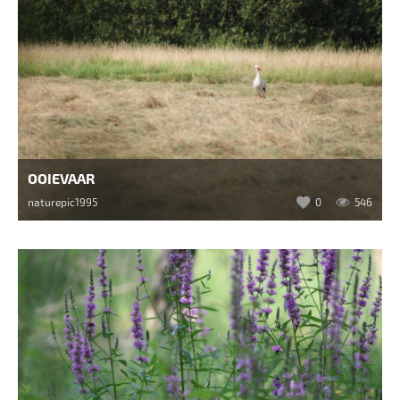
OOIEVAAR
naturepic1995
0
546