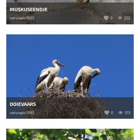
MUSKUSEENDJE
naturepic1995
0
252
OOIEVAARS
naturepic1995
0
315