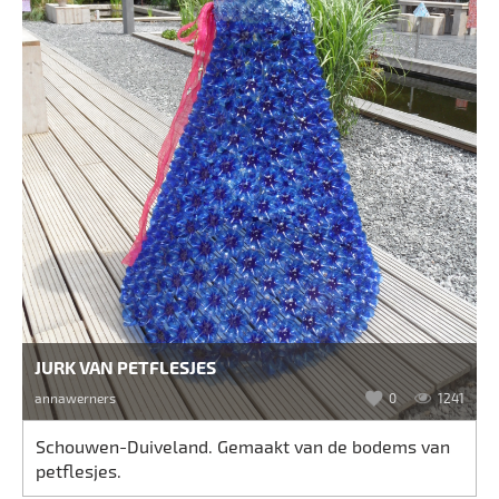
JURK VAN PETFLESJES
annawerners
0
1241
Schouwen-Duiveland. Gemaakt van de bodems van
petflesjes.