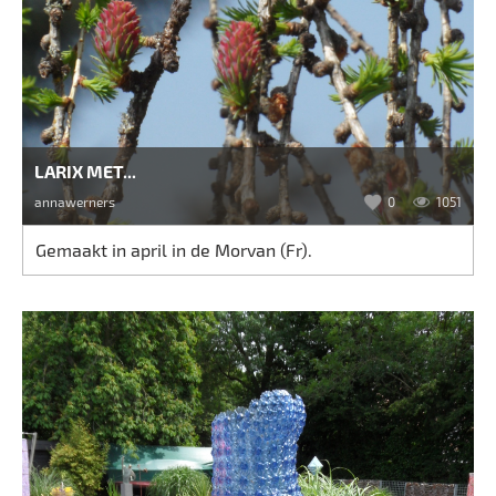
LARIX MET...
annawerners
0
1051
Gemaakt in april in de Morvan (Fr).