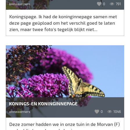
annawerners
0
791
Koningspage. Ik had de koninginnepage samen met
deze page geüpload om het verschil goed te laten
zien, maar twee foto's tegelijk blijkt niet...
KONINGS-EN KONINGINNEPAGE
annawerners
0
1046
Deze zomer hadden we in onze tuin in de Morvan (F)