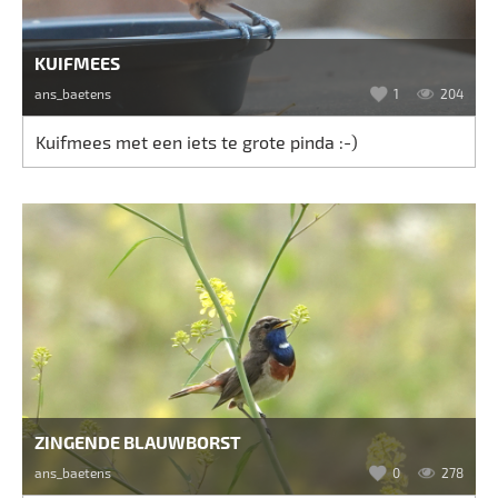
KUIFMEES
ans_baetens
1
204
Kuifmees met een iets te grote pinda :-)
ZINGENDE BLAUWBORST
ans_baetens
0
278