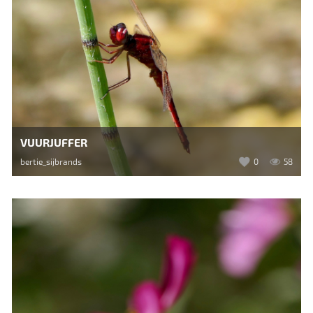
VUURJUFFER
bertie_sijbrands
0
58