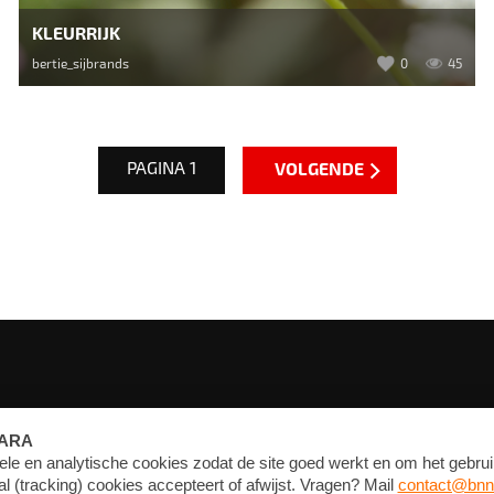
KLEURRIJK
bertie_sijbrands
0
45
PAGINA 1
VOLGENDE
FORUM
CONTACT