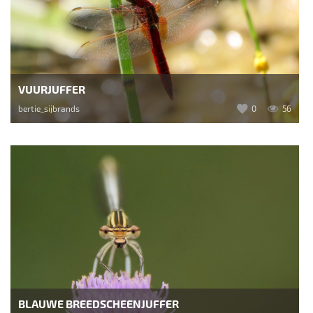
VUURJUFFER
bertie_sijbrands
0
56
BLAUWE BREEDSCHEENJUFFER