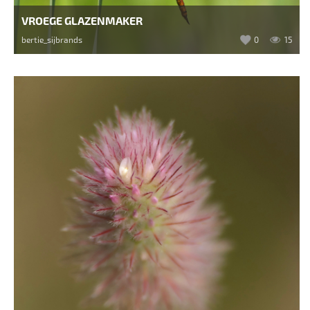
VROEGE GLAZENMAKER
bertie_sijbrands
0
15