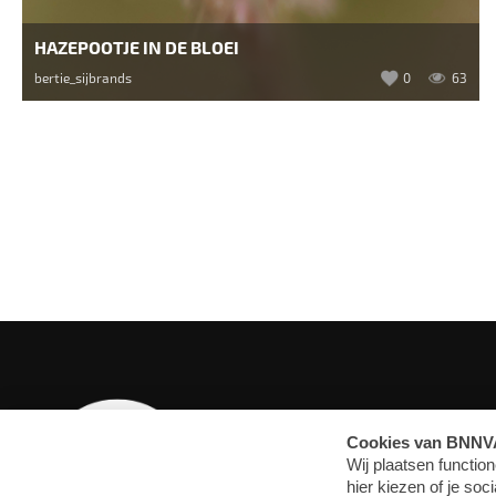
HAZEPOOTJE IN DE BLOEI
bertie_sijbrands
0
63
OVERZICHT
MEDIA