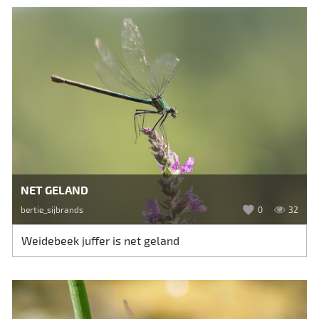
NET GELAND
bertie_sijbrands
0
32
Weidebeek juffer is net geland