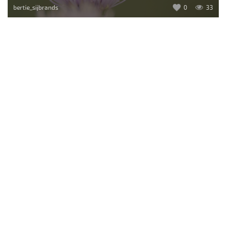
bertie_sijbrands
0
33