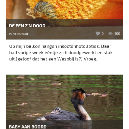
DE EEN Z'N DOOD....
ec.vriesman
0
500
Op mijn balkon hangen insectenhotelletjes. Daar
had vorige week ééntje zich doodgewerkt en stak
uit.(geloof dat het een Wespbij is?) Vroeg...
BABY AAN BOORD