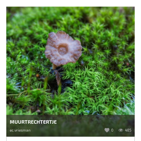
MUURTRECHTERTJE
ec.vriesman
0
485