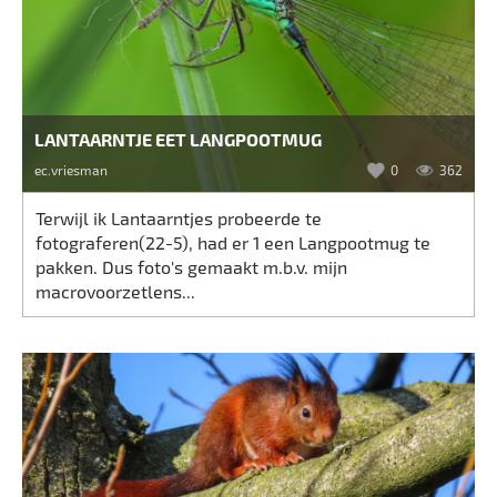
LANTAARNTJE EET LANGPOOTMUG
ec.vriesman
0
362
Terwijl ik Lantaarntjes probeerde te
fotograferen(22-5), had er 1 een Langpootmug te
pakken. Dus foto's gemaakt m.b.v. mijn
macrovoorzetlens...