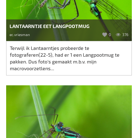
LANTAARNTJE EET LANGPOOTMUG
ec.vriesman
0
376
Terwijl ik Lantaarntjes probeerde te
fotograferen(22-5), had er 1 een Langpootmug te
pakken. Dus foto's gemaakt m.b.v. mijn
macrovoorzetlens...