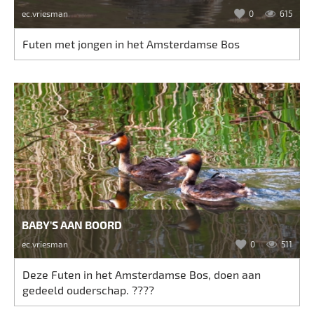
ec.vriesman
0
615
Futen met jongen in het Amsterdamse Bos
BABY'S AAN BOORD
ec.vriesman
0
511
Deze Futen in het Amsterdamse Bos, doen aan
gedeeld ouderschap. ????