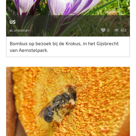
US
ec.vriesman
0
453
Bombus op bezoek bij de Krokus, in het Gijsbrecht
van Aemstelpark.