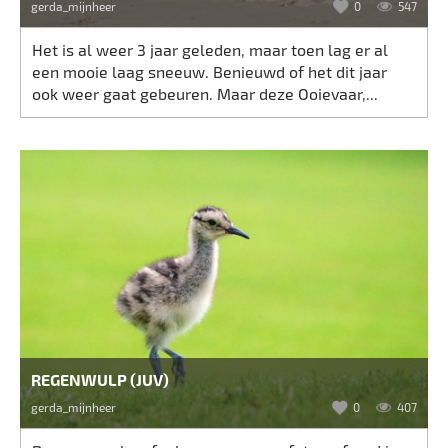
gerda_mijnheer
0
547
Het is al weer 3 jaar geleden, maar toen lag er al
een mooie laag sneeuw. Benieuwd of het dit jaar
ook weer gaat gebeuren. Maar deze Ooievaar,...
REGENWULP (JUV)
gerda_mijnheer
0
407