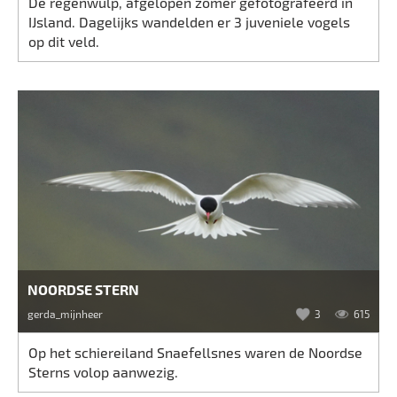
De regenwulp, afgelopen zomer gefotografeerd in
IJsland. Dagelijks wandelden er 3 juveniele vogels
op dit veld.
NOORDSE STERN
gerda_mijnheer
3
615
Op het schiereiland Snaefellsnes waren de Noordse
Sterns volop aanwezig.