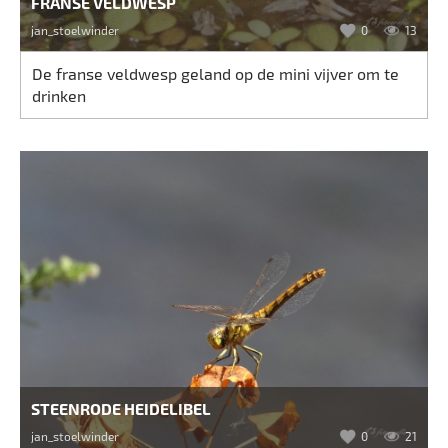
FRANSE VELDWESP
jan_stoelwinder
0
13
De franse veldwesp geland op de mini vijver om te
drinken
STEENRODE HEIDELIBEL
jan_stoelwinder
0
21