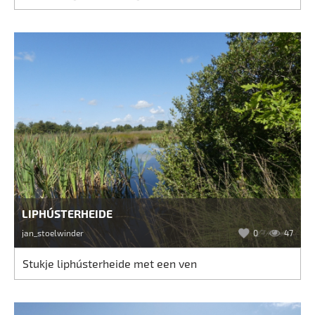
LIPHÚSTERHEIDE
jan_stoelwinder
0
47
Stukje liphústerheide met een ven