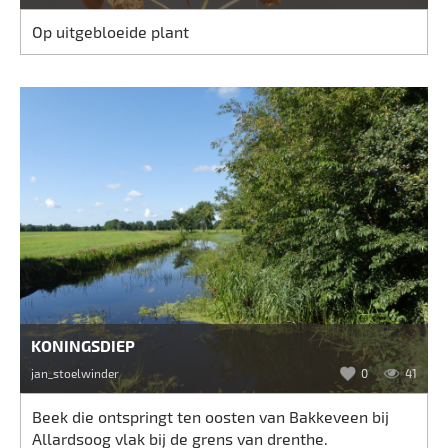
Op uitgebloeide plant
KONINGSDIEP
jan_stoelwinder
0
41
Beek die ontspringt ten oosten van Bakkeveen bij
Allardsoog vlak bij de grens van drenthe.