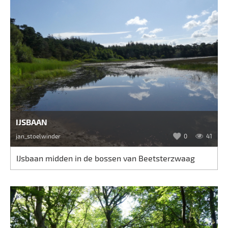
IJSBAAN
jan_stoelwinder
0
41
IJsbaan midden in de bossen van Beetsterzwaag