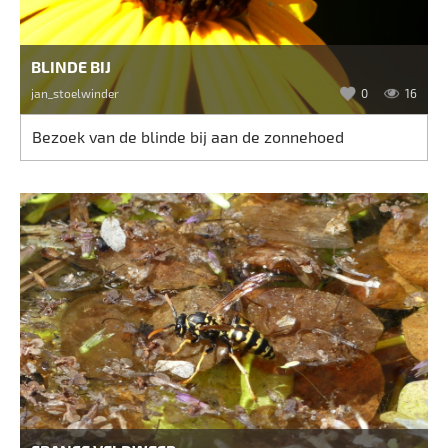
BLINDE BIJ
jan_stoelwinder
0
16
Bezoek van de blinde bij aan de zonnehoed