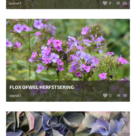
jeanet1
0
30
FLOX OFWEL HERFSTSERING
jeanet1
0
79