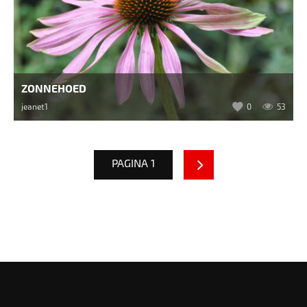
ZONNEHOED
jeanet1
0
53
PAGINA 1