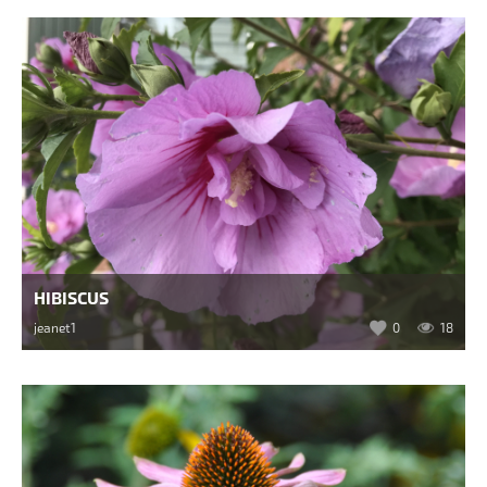
HIBISCUS
jeanet1
0
18