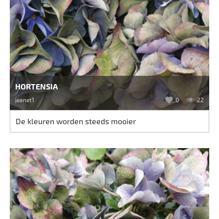
HORTENSIA
jeanet1
0
22
De kleuren worden steeds mooier