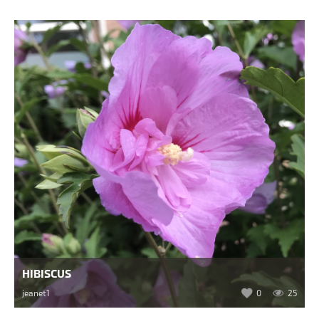
HIBISCUS
jeanet1
0
25