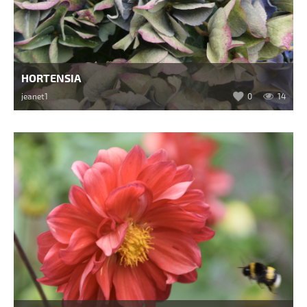
HORTENSIA
jeanet1
0
14