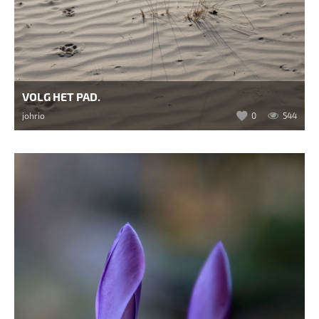
VOLG HET PAD.
johrio
0
544