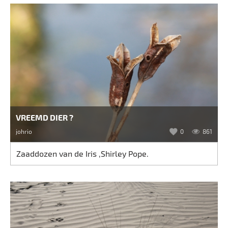
VREEMD DIER ?
johrio
0
861
Zaaddozen van de Iris ,Shirley Pope.