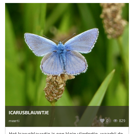
ICARUSBLAUWTJE
meerti
0
829
Het Icarusblauwtje is een klein vlindertje, waarbij de