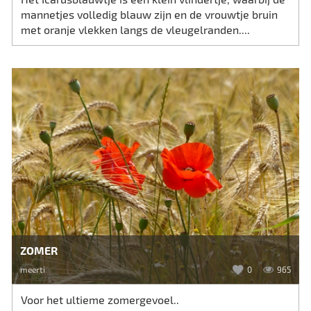
mannetjes volledig blauw zijn en de vrouwtje bruin
met oranje vlekken langs de vleugelranden....
ZOMER
meerti
0
965
Voor het ultieme zomergevoel..