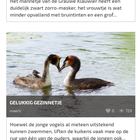
Het mannetje van de Grauwe Klauwier heeft een
duidelijk zwart zorro-masker, het vrouwtje is wat
minder opvallend met bruintinten en een grof...
GELUKKIG GEZINNETJE
meerti
0
729
Hoewel de jonge vogels al meteen uitstekend
kunnen zwemmen, liften de kuikens vaak mee op de
rug van één van de ouders, waarbij de jongen ook...