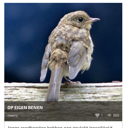
OP EIGEN BENEN
meerti
1
868
Jonge roodborsten hebben een gevlekt/gespikkeld