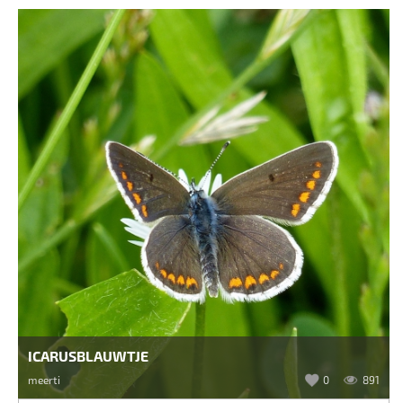
ICARUSBLAUWTJE
meerti
0
891