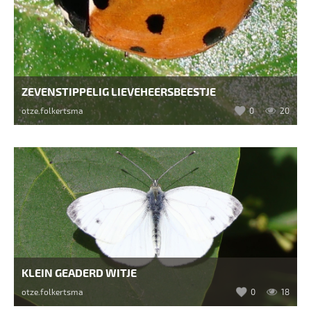
ZEVENSTIPPELIG LIEVEHEERSBEESTJE
otze.folkertsma
0
20
KLEIN GEADERD WITJE
otze.folkertsma
0
18