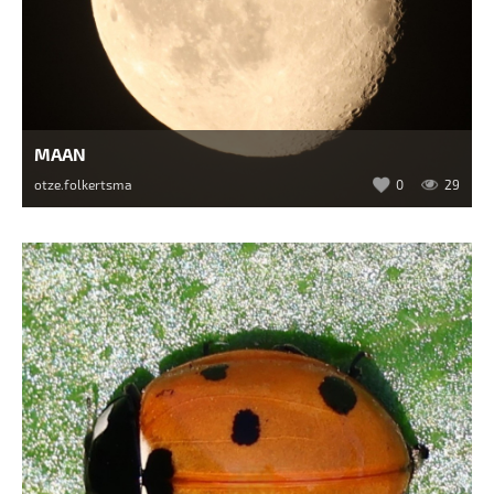
MAAN
otze.folkertsma
0
29