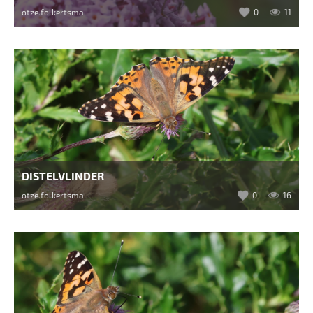
otze.folkertsma
0
11
DISTELVLINDER
otze.folkertsma
0
16