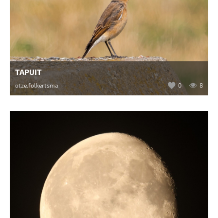
TAPUIT
otze.folkertsma
0
8