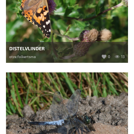
DISTELVLINDER
otze.folkertsma
0
13