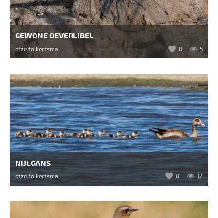
GEWONE OEVERLIBEL
otze.folkertsma
0
5
NIJLGANS
otze.folkertsma
0
12