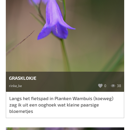
GRASKLOKJE
rinke_ke
0
38
Langs het fietspad in Planken Wambuis (koeweg)
zag ik uit een ooghoek wat kleine paarsige
bloemetjes