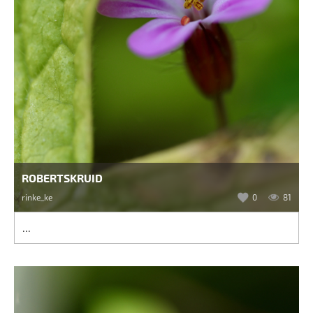
ROBERTSKRUID
rinke_ke
0
81
...