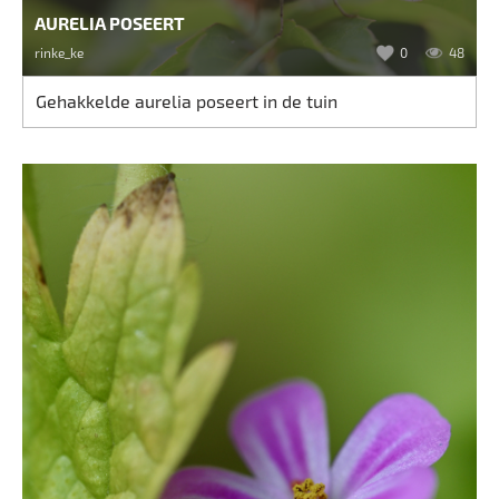
AURELIA POSEERT
rinke_ke
0
48
Gehakkelde aurelia poseert in de tuin