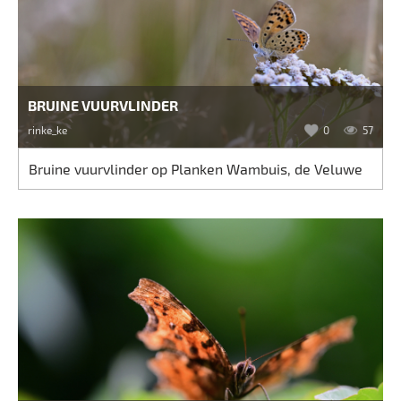
BRUINE VUURVLINDER
rinke_ke
0
57
Bruine vuurvlinder op Planken Wambuis, de Veluwe