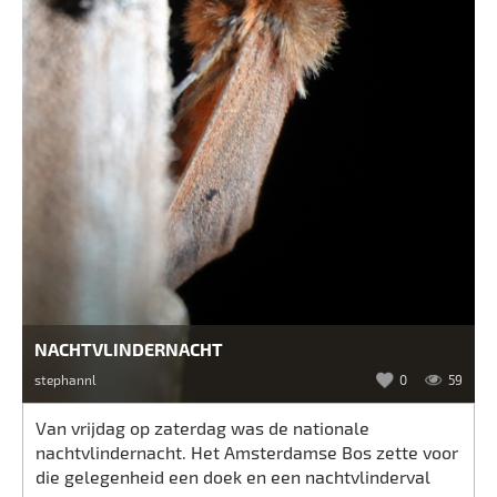
NACHTVLINDERNACHT
stephannl
0
59
Van vrijdag op zaterdag was de nationale
nachtvlindernacht. Het Amsterdamse Bos zette voor
die gelegenheid een doek en een nachtvlinderval