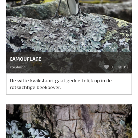
CAMOUFLAGE
stephannl
0
62
De witte kwikstaart gaat gedeeltelijk op in de
rotsachtige beekoever.