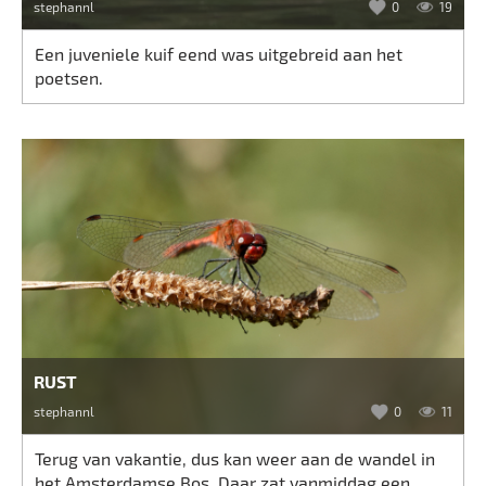
stephannl
0
19
Een juveniele kuif eend was uitgebreid aan het
poetsen.
RUST
stephannl
0
11
Terug van vakantie, dus kan weer aan de wandel in
het Amsterdamse Bos. Daar zat vanmiddag een