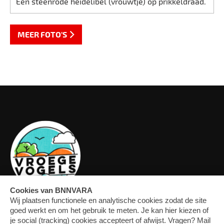
Een steenrode heidelibel (vrouwtje) op prikkeldraad.
MEER FOTO'S
OVERZICHT
FORUM