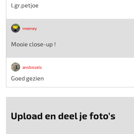
l.gr.petjoe
meeney
Mooie close-up !
ansbissels
Goed gezien
Upload en deel je foto's