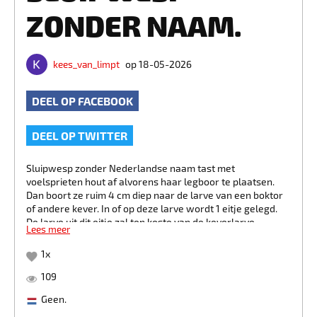
ZONDER NAAM.
kees_van_limpt
op 18-05-2026
DEEL OP FACEBOOK
DEEL OP TWITTER
Sluipwesp zonder Nederlandse naam tast met
voelsprieten hout af alvorens haar legboor te plaatsen.
Dan boort ze ruim 4 cm diep naar de larve van een boktor
of andere kever. In of op deze larve wordt 1 eitje gelegd.
De larve uit dit eitje zal ten koste van de keverlarve
Lees meer
uiteindelijk het levenslicht zien. Wonderbaarlijk mooi.
1
x
109
Geen.