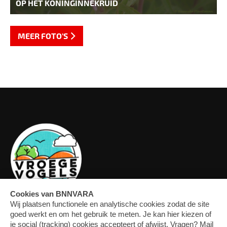
OP HET KONINGINNEKRUID
MEER FOTO'S
OVERZICHT
FORUM