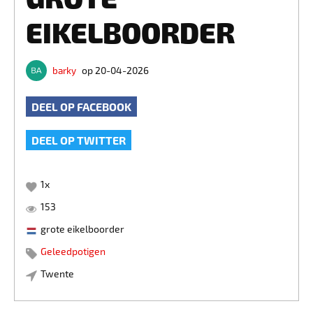
EIKELBOORDER
barky
op 20-04-2026
DEEL OP FACEBOOK
DEEL OP TWITTER
1
x
153
grote eikelboorder
Geleedpotigen
Twente