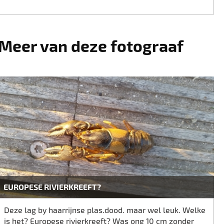
Meer van deze fotograaf
EUROPESE RIVIERKREEFT?
Deze lag by haarrijnse plas.dood. maar wel leuk. Welke
is het? Europese rivierkreeft? Was ong 10 cm zonder