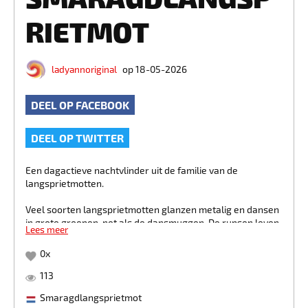
RIETMOT
ladyannoriginal
op 18-05-2026
DEEL OP FACEBOOK
DEEL OP TWITTER
Een dagactieve nachtvlinder uit de familie van de
langsprietmotten.
Veel soorten langsprietmotten glanzen metalig en dansen
in grote groepen, net als de dansmuggen. De rupsen leven
Lees meer
van verdord en rottend blad op de grond. Net als bij de
meeste langsprietmotten heeft het mannetje van de
0
x
smaragdlangsprietmot, veel langere sprieten dan het
vrouwtje.
113
Maar bij de smaragdlangsprietmot is dat niet het enige
Smaragdlangsprietmot
verschil. Het mannetje is namelijk ook voorzien van