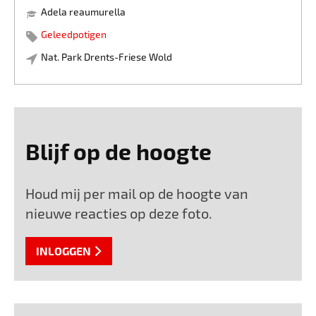
tamelijk lange, zeer donkerzwarte haren op de kop en het
Adela reaumurella
voorlijf.
Het vrouwtje heeft veel kortere haren en bovendien twee
Geleedpotigen
streepjes met oranje-achtige haren tussen de ogen. Op de
Nat. Park Drents-Friese Wold
foto staat het vrouwtje afgebeeld.
Deze voorjaarssoort is vooral actief in mei, ook overdag.
Foto van 17.5.2026
Bron: gardensafari
Blijf op de hoogte
Houd mij per mail op de hoogte van
nieuwe reacties op deze foto.
INLOGGEN