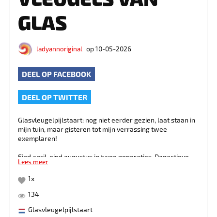
GLAS
ladyannoriginal
op 10-05-2026
DEEL OP FACEBOOK
DEEL OP TWITTER
Glasvleugelpijlstaart: nog niet eerder gezien, laat staan in
mijn tuin, maar gisteren tot mijn verrassing twee
exemplaren!
Eind april-eind augustus in twee generaties. Dagactieve
Lees meer
nachtvlinder, vliegt overdag bij zonnig weer, met name in
de late ochtend en de vroege middag.
1
x
Ze foerageren op buisvormige bloemen van onder andere
134
slangenkruid, kleine ratelaar, kamperfoelie, rododendron,
Glasvleugelpijlstaart
echte koekoeksbloem en op vlinderstruik.