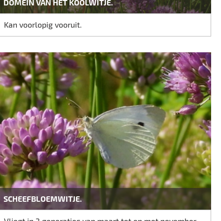
DOMEIN VAN HET KOOLWITJE.
Kan voorlopig vooruit.
SCHEEFBLOEMWITJE.
Vliegt in 3 generaties van maart tot en met november.