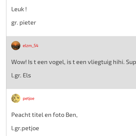
Leuk !
gr. pieter
elzm_54
Wow! Is t een vogel, is t een vliegtuig hihi. Su
l.gr. Els
petjoe
Peacht titel en foto Ben,
l.gr.petjoe