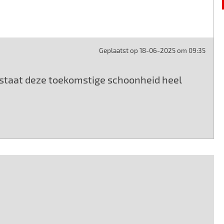
Geplaatst op 18-06-2025 om 09:35
 staat deze toekomstige schoonheid heel