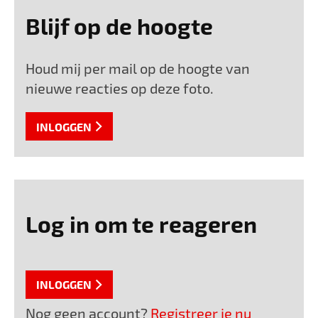
De “flamengo danseres” komt nog langs. Elegant en
ongehaast, alsof dit haar dagelijkse decor is. De grondels
Blijf op de hoogte
blijven kijken, de botervisjes blijven proberen en de
krabben blijven nieuwsgierig.
Houd mij per mail op de hoogte van
En de groene zeedonderpad?
Die houdt alles in de gaten. En mij ook.
nieuwe reacties op deze foto.
INLOGGEN
Log in om te reageren
INLOGGEN
Nog geen account?
Registreer je nu