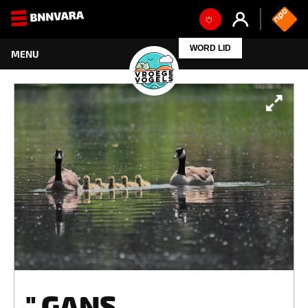
WORD LID
" GANS