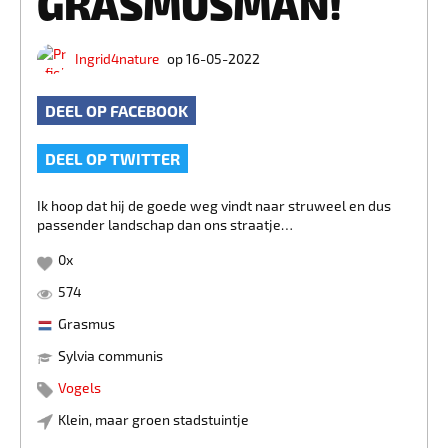
GRASMUSMAN!
Ingrid4nature
op 16-05-2022
DEEL OP FACEBOOK
DEEL OP TWITTER
Ik hoop dat hij de goede weg vindt naar struweel en dus
passender landschap dan ons straatje…
0
x
574
Grasmus
Sylvia communis
Vogels
Klein, maar groen stadstuintje