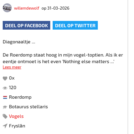
willemdewolf
op 31-03-2026
DEEL OP FACEBOOK
DEEL OP TWITTER
Diagonaaltje ...
De Roerdomp staat hoog in mijn vogel-toptien. Als ik er
eentje ontmoet is het even 'Nothing else matters ...'
Lees meer
( Fryslân , 25 - 03 - 2026 )
0
x
120
Botaurus stellaris - Reiddomp - Roerdomp - Bittern -
Rohrdommel - Butor étoilé - Tarabuso
Roerdomp
Botaurus stellaris
Canon EOS 5 D Mark III + Canon EF 500 mm F/4 L IS
USM + Canon EF 1,4 x III ; 1/2500 sec. ; F/6,3 ; ISO 500
Vogels
Fryslân