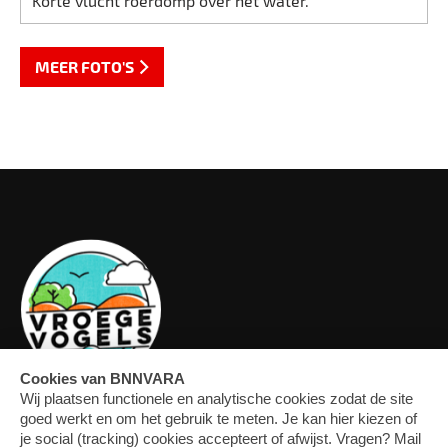
Korte vlucht roerdomp over het water.
MEER FOTO'S
OVERZICHT
FORUM