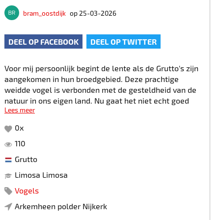
bram_oostdijk
op 25-03-2026
DEEL OP FACEBOOK
DEEL OP TWITTER
Voor mij persoonlijk begint de lente als de Grutto's zijn
aangekomen in hun broedgebied. Deze prachtige
weidde vogel is verbonden met de gesteldheid van de
natuur in ons eigen land. Nu gaat het niet echt goed
Lees meer
met de Grutto in Nederland. Ze staan ook op de rode
lijst. Broed gebieden zijn verdwenen door de intensieve
0
x
landbouw. Ook de reis vanuit Afrika naar de
110
broedgebieden is niet zonder gevaar voor de Grutto.
Maar gelukkig zijn er ook positieve geluiden. Door
Grutto
samenwerking met boeren in de broedgebieden
Limosa Limosa
ontstaan weer nieuwe kansen.
Vogels
Arkemheen polder Nijkerk