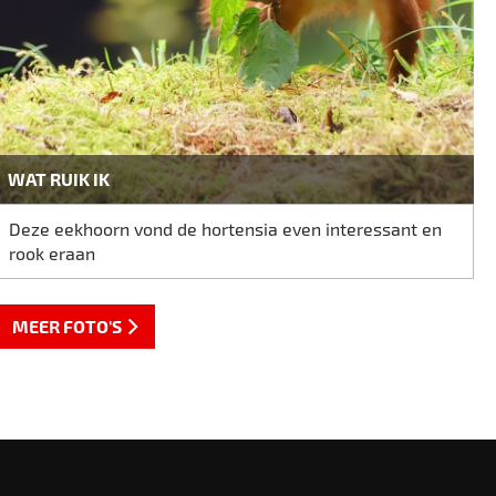
WAT RUIK IK
Deze eekhoorn vond de hortensia even interessant en
rook eraan
MEER FOTO'S