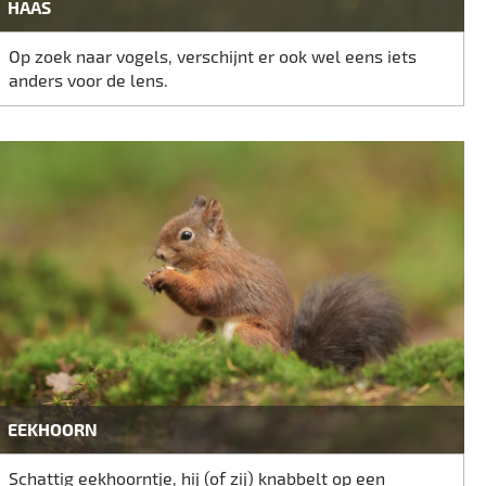
HAAS
Op zoek naar vogels, verschijnt er ook wel eens iets
anders voor de lens.
EEKHOORN
Schattig eekhoorntje, hij (of zij) knabbelt op een