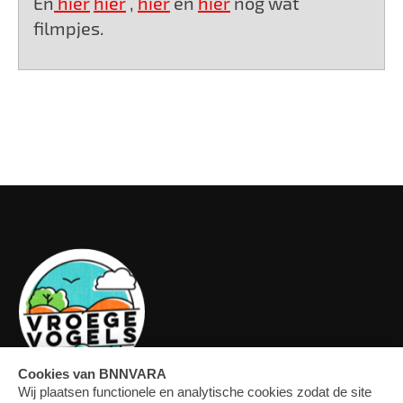
En
hier
hier
,
hier
en
hier
nog wat
filmpjes.