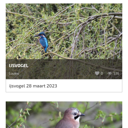
IJSVOGEL
Luukie
0
536
ijsvogel 28 maart 2023