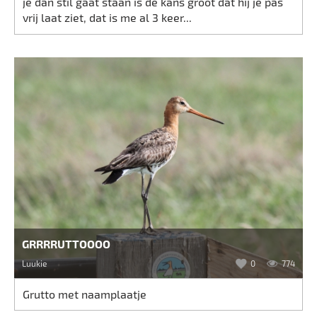
je dan stil gaat staan is de kans groot dat hij je pas
vrij laat ziet, dat is me al 3 keer...
GRRRRUTTOOOO
Luukie
0
774
Grutto met naamplaatje