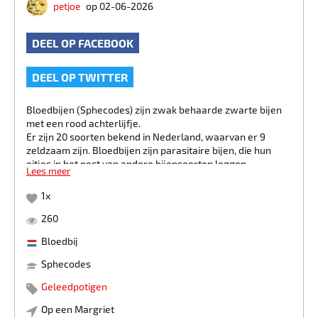
petjoe
op 02-06-2026
DEEL OP FACEBOOK
DEEL OP TWITTER
Bloedbijen (Sphecodes) zijn zwak behaarde zwarte bijen
met een rood achterlijfje.
Er zijn 20 soorten bekend in Nederland, waarvan er 9
zeldzaam zijn. Bloedbijen zijn parasitaire bijen, die hun
eitjes in het nest van andere bijensoorten leggen.
Lees meer
De meeste bloedbijen zijn relatief klein. De diverse soorten
lijken veel op elkaar. De exacte soort is aan de hand van
1
x
een foto dan ook vaak niet te bepalen.
260
Bron: Nature Today
Bloedbij
Sphecodes
Geleedpotigen
Op een Margriet