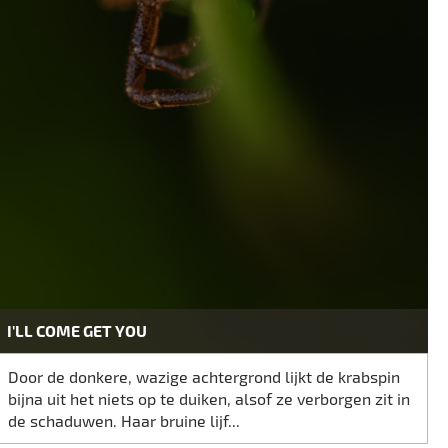
I'LL COME GET YOU
Door de donkere, wazige achtergrond lijkt de krabspin
bijna uit het niets op te duiken, alsof ze verborgen zit in
de schaduwen. Haar bruine lijf...