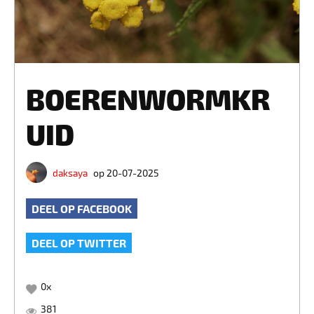
BOERENWORMKR
UID
daksaya
op 20-07-2025
DEEL OP FACEBOOK
DEEL OP TWITTER
0
x
381