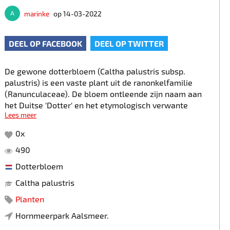
marinke
op 14-03-2022
DEEL OP FACEBOOK
DEEL OP TWITTER
De gewone dotterbloem (Caltha palustris subsp.
palustris) is een vaste plant uit de ranonkelfamilie
(Ranunculaceae). De bloem ontleende zijn naam aan
het Duitse 'Dotter' en het etymologisch verwante
Lees meer
Middelnederlandse 'doder' (dodre) wat 'dooier'
betekent, daarmee verwijzend naar zijn gele kleur.
0
x
490
Dotterbloem
Caltha palustris
Planten
Hornmeerpark Aalsmeer.