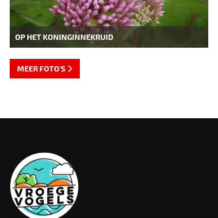
OP HET KONINGINNEKRUID
MEER FOTO'S