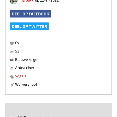
marouw
op 22-11-2022
DEEL OP FACEBOOK
DEEL OP TWITTER
0
x
521
Blauwe reiger
Ardea cinerea
Vogels
Wervershoof