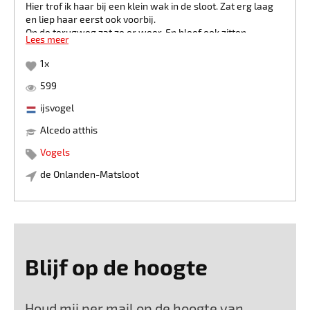
Hier trof ik haar bij een klein wak in de sloot. Zat erg laag
en liep haar eerst ook voorbij.
Op de terugweg zat ze er weer. En bleef ook zitten
Lees meer
ondanks dat het vlakbij een doorgaand wandelpad was en
mensen lopend of op fiets voorbij kwamen.
1
x
Ik heb zelfs een krukje uit de auto gepakt en ben er eens
mooi voor gaan zitten.
599
Op een gegeven moment ging ze zelfs even bidden. Ik weer
ijsvogel
blij :)
Alcedo atthis
Vogels
de Onlanden-Matsloot
Blijf op de hoogte
Houd mij per mail op de hoogte van