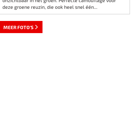
onzichtbaar in het groen. Perfecte camouflage voor
deze groene reuzin, die ook heel snel één...
MEER FOTO'S