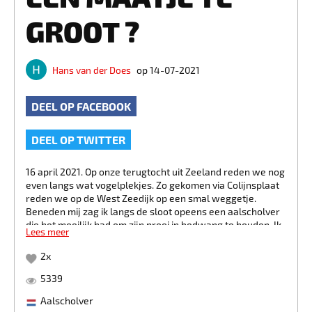
GROOT ?
Hans van der Does
op 14-07-2021
DEEL OP FACEBOOK
DEEL OP TWITTER
16 april 2021. Op onze terugtocht uit Zeeland reden we nog
even langs wat vogelplekjes. Zo gekomen via Colijnsplaat
reden we op de West Zeedijk op een smal weggetje.
Beneden mij zag ik langs de sloot opeens een aalscholver
die het moeilijk had om zijn prooi in bedwang te houden. Ik
Lees meer
moest even wachten op een tegenligger en heb toen
onmiddellijk mijn wagen stilgezet om nog even gauw deze
2
x
aalscholver te kieken. Hij schrok even van mij en ging
verder op in het land zitten. Intussen was hij zijn prooi even
5339
kwijt, maar al gauw had hij deze weer. De aalscholver had
Aalscholver
er flink veel moeite mee, maar uiteindelijk verdween de