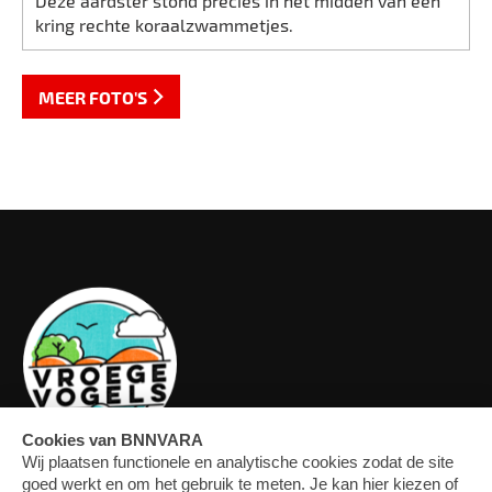
Deze aardster stond precies in het midden van een
kring rechte koraalzwammetjes.
MEER FOTO'S