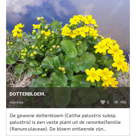
DOTTERBLOEM.
marinke
0
490
De gewone dotterbloem (Caltha palustris subsp.
palustris) is een vaste plant uit de ranonkelfamilie
(Ranunculaceae). De bloem ontleende zijn...