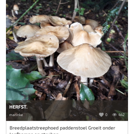
HERFST.
marinke
0
442
Breedplaatstreephoed paddenstoel Groeit onder