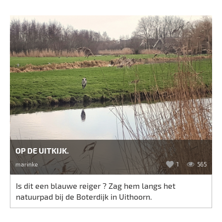
OP DE UITKIJK.
marinke
1
565
Is dit een blauwe reiger ? Zag hem langs het
natuurpad bij de Boterdijk in Uithoorn.