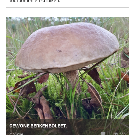
loofbomen en struiken.
GEWONE BERKENBOLEET.
marinke
1
566