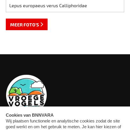
Lepus europaeus verus Calliphoridae
MEER FOTO'S
OVERZICHT
FORUM